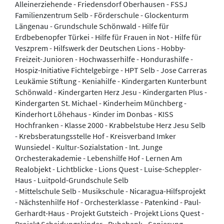
Alleinerziehende - Friedensdorf Oberhausen - FSSJ
Familienzentrum Selb - Förderschule - Glockenturm
Längenau - Grundschule Schönwald - Hilfe für
Erdbebenopfer Türkei - Hilfe für Frauen in Not - Hilfe für
Veszprem - Hilfswerk der Deutschen Lions - Hobby-
Freizeit-Junioren - Hochwasserhilfe - Hondurashilfe -
Hospiz-Initiative Fichtelgebirge - HPT Selb - Jose Carreras
Leukämie Stiftung - Keniahilfe - Kindergarten Kunterbunt
Schönwald - Kindergarten Herz Jesu - Kindergarten Plus -
Kindergarten St. Michael - Kinderheim Münchberg -
Kinderhort Löhehaus - Kinder im Donbas - KISS
Hochfranken - Klasse 2000 - Krabbelstube Herz Jesu Selb
- Krebsberatungsstelle Hof - Kreisverband Imker
Wunsiedel - Kultur-Sozialstation - Int. Junge
Orchesterakademie - Lebenshilfe Hof - Lernen Am
Realobjekt - Lichtblicke - Lions Quest - Luise-Scheppler-
Haus - Luitpold-Grundschule Selb
- Mittelschule Selb - Musikschule - Nicaragua-Hilfsprojekt
- Nächstenhilfe Hof - Orchesterklasse - Patenkind - Paul-
Gerhardt-Haus - Projekt Gutsteich - Projekt Lions Quest -
Projekt Scheidungskinder - Ruhebank - Sanierung