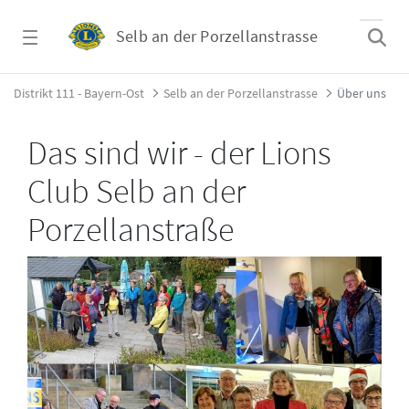
Zum Hauptinhalt springen
Selb an der Porzellanstrasse
Über uns - Selb an der Porzellanstrasse
Distrikt 111 - Bayern-Ost
Selb an der Porzellanstrasse
Über uns
Das sind wir - der Lions
Club Selb an der
Porzellanstraße