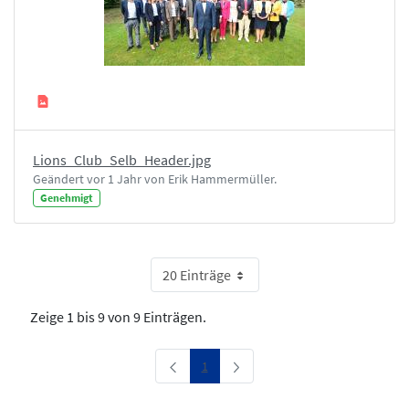
Lions_Club_Selb_Header.jpg
Geändert vor 1 Jahr von Erik Hammermüller.
Genehmigt
20 Einträge
Zeige 1 bis 9 von 9 Einträgen.
Seite
1