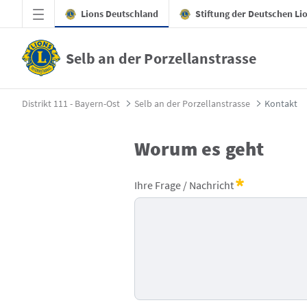
Zum Hauptinhalt springen
Lions Deutschland
Stiftung der Deutschen Li
Selb an der Porzellanstrasse
Kontakt - Selb an der Porzellanstrasse
Distrikt 111 - Bayern-Ost
Selb an der Porzellanstrasse
Kontakt
Worum es geht
Lions - Kontaktformular
Ihre Frage / Nachricht
Erforderlich